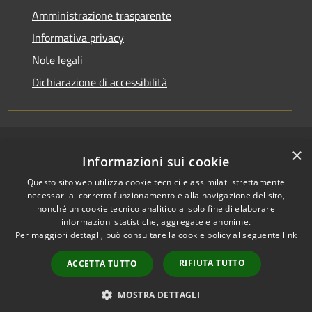
Amministrazione trasparente
Informativa privacy
Note legali
Dichiarazione di accessibilità
×
RSS
Copyright © 2026 • Comune di
Informazioni sui cookie
Accessibilità
San Pietro a Maida • Powered
Questo sito web utilizza cookie tecnici e assimilati strettamente
Privacy
Municipium
Accesso
by
•
necessari al corretto funzionamento e alla navigazione del sito,
Cookie
redazione
nonché un cookie tecnico analitico al solo fine di elaborare
Mappa del sito
informazioni statistiche, aggregate e anonime.
Accesso Email ordinaria
Per maggiori dettagli, può consultare la cookie policy al seguente
link
Accesso PEC comunali
RIFIUTA TUTTO
ACCETTA TUTTO
Accesso protocollo
informatico
MOSTRA DETTAGLI