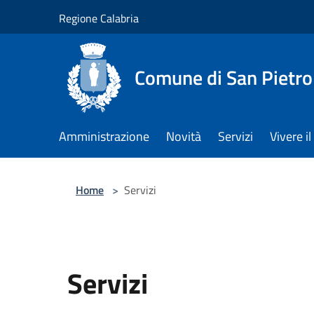
Salta al contenuto principale
Regione Calabria
Comune di San Pietro
Amministrazione
Novità
Servizi
Vivere 
Home
>
Servizi
Servizi