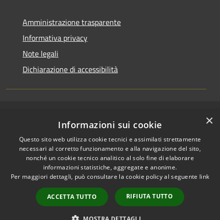
Amministrazione trasparente
Informativa privacy
Note legali
Dichiarazione di accessibilità
×
RSS
Copyright © 2026 • Comune di
Informazioni sui cookie
Accessibilità
San Pietro a Maida • Powered
Questo sito web utilizza cookie tecnici e assimilati strettamente
Privacy
Municipium
Accesso
by
•
necessari al corretto funzionamento e alla navigazione del sito,
Cookie
redazione
nonché un cookie tecnico analitico al solo fine di elaborare
Mappa del sito
informazioni statistiche, aggregate e anonime.
Per maggiori dettagli, può consultare la cookie policy al seguente
link
Accesso Email ordinaria
Accesso PEC comunali
RIFIUTA TUTTO
ACCETTA TUTTO
Accesso protocollo
informatico
MOSTRA DETTAGLI