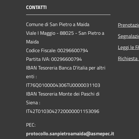
CONTATTI
Comune di San Pietro a Maida
Prenotaz
Viale I Maggio - 88025 - San Pietro a
Segnalazi
Maida
Leggi le 
Codice Fiscale: 00296600794
Richiesta
Partita IVA: 00296600794
IBAN Tesoreria Banca D’italia per altri
enti :
IT76Q0100004306TU0000031103
IBAN Tesoreria Monte dei Paschi di
Siena :
IT42T0103042720000001153096
PEC:
protocollo.sanpietroamaida@asmepec.it