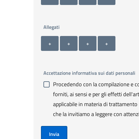
Allegati
Allegato 1
Allegato 2
Allegato 3
Allegato 4
+ Carica allegato 1
+ Carica allegato 2
+ Carica allegato 3
+ Carica allegato 4
+
+
+
+
Accettazione informativa sui dati personali
Procedendo con la compilazione e con
forniti, ai sensi e per gli effetti de
applicabile in materia di trattamento de
che la invitiamo a leggere con attenz
Invia