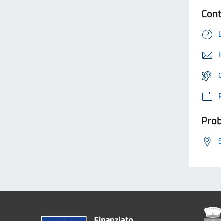
Cont
Prob