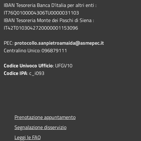
IBAN Tesoreria Banca D’italia per altri enti :
IT76Q0100004306TU0000031103
IBAN Tesoreria Monte dei Paschi di Siena :
IT42T0103042720000001153096
PEC:
protocollo.sanpietroamaida@asmepec.it
Centralino Unico: 096879111
Codice Univoco Ufficio
: UFGV10
Codice IPA
: c_i093
Prenotazione appuntamento
Segnalazione disservizio
Leggi le FAQ