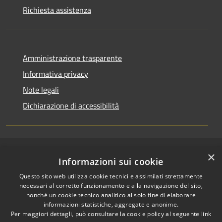
Richiesta assistenza
Amministrazione trasparente
Informativa privacy
Note legali
Dichiarazione di accessibilità
×
RSS
Copyright © 2026 • Comune di
Informazioni sui cookie
Accessibilità
San Pietro a Maida • Powered
Questo sito web utilizza cookie tecnici e assimilati strettamente
Privacy
Municipium
Accesso
by
•
necessari al corretto funzionamento e alla navigazione del sito,
Cookie
redazione
nonché un cookie tecnico analitico al solo fine di elaborare
Mappa del sito
informazioni statistiche, aggregate e anonime.
Per maggiori dettagli, può consultare la cookie policy al seguente
link
Accesso Email ordinaria