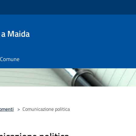
 a Maida
il Comune
omenti
>
Comunicazione politica