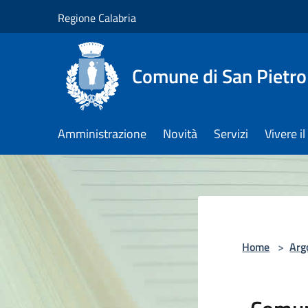
Salta al contenuto principale
Regione Calabria
Comune di San Pietro
Amministrazione
Novità
Servizi
Vivere 
Home
>
Arg