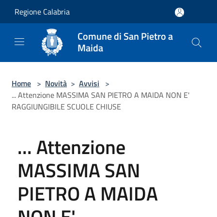
Salta al contenuto principale
Regione Calabria
Comune di San Pietro a
Maida
Home
>
Novità
>
Avvisi
>
... Attenzione MASSIMA SAN PIETRO A MAIDA NON E'
RAGGIUNGIBILE SCUOLE CHIUSE
... Attenzione
MASSIMA SAN
PIETRO A MAIDA
NON E'