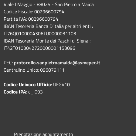
Viale I Maggio - 88025 - San Pietro a Maida
Codice Fiscale: 00296600794
Partita IVA: 00296600794
IBAN Tesoreria Banca D’italia per altri enti :
IT76Q0100004306TU0000031103
IBAN Tesoreria Monte dei Paschi di Siena :
IT42T0103042720000001153096
PEC:
protocollo.sanpietroamaida@asmepec.it
Centralino Unico: 096879111
Codice Univoco Ufficio
: UFGV10
Codice IPA
: c_i093
Prenotazione appuntamento