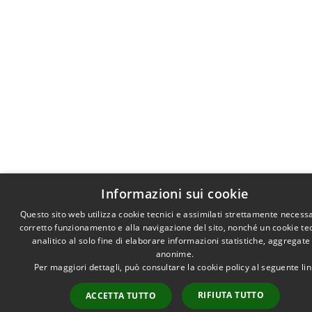
Informazioni sui cookie
Questo sito web utilizza cookie tecnici e assimilati strettamente necessa
corretto funzionamento e alla navigazione del sito, nonché un cookie te
analitico al solo fine di elaborare informazioni statistiche, aggregate
anonime.
Per maggiori dettagli, può consultare la cookie policy al seguente
li
RIFIUTA TUTTO
ACCETTA TUTTO