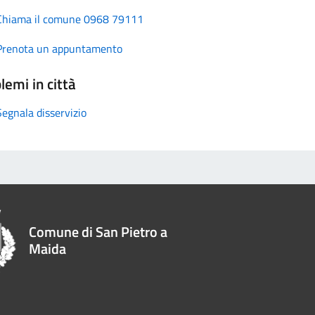
Chiama il comune 0968 79111
Prenota un appuntamento
lemi in città
Segnala disservizio
Comune di San Pietro a
Maida