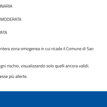
DINARIA
tà MODERATA
VATA
o all'intera zona omogenea in cui ricade il Comune di San
 ogni rischio, visualizzando solo quelli ancora validi.
sse più allerte.