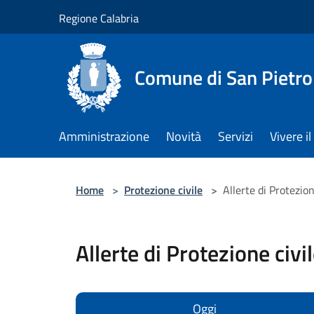
Salta al contenuto principale
Regione Calabria
Comune di San Pietro
Amministrazione
Novità
Servizi
Vivere 
Home
>
Protezione civile
>
Allerte di Protezion
Allerte di Protezione civi
Oggi