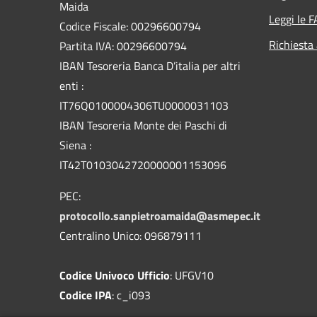
Maida
Leggi le 
Codice Fiscale: 00296600794
Richiesta
Partita IVA: 00296600794
IBAN Tesoreria Banca D’italia per altri
enti :
IT76Q0100004306TU0000031103
IBAN Tesoreria Monte dei Paschi di
Siena :
IT42T0103042720000001153096
PEC:
protocollo.sanpietroamaida@asmepec.it
Centralino Unico: 096879111
Codice Univoco Ufficio
: UFGV10
Codice IPA
: c_i093