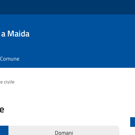
 a Maida
il Comune
e civile
le
Domani