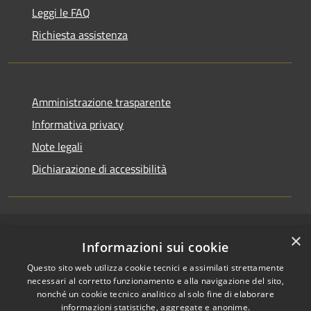
Leggi le FAQ
Richiesta assistenza
Amministrazione trasparente
Informativa privacy
Note legali
Dichiarazione di accessibilità
×
RSS
Copyright © 2026 • Comune di
Informazioni sui cookie
Accessibilità
San Pietro a Maida • Powered
Questo sito web utilizza cookie tecnici e assimilati strettamente
Privacy
Municipium
Accesso
by
•
necessari al corretto funzionamento e alla navigazione del sito,
Cookie
redazione
nonché un cookie tecnico analitico al solo fine di elaborare
Mappa del sito
informazioni statistiche, aggregate e anonime.