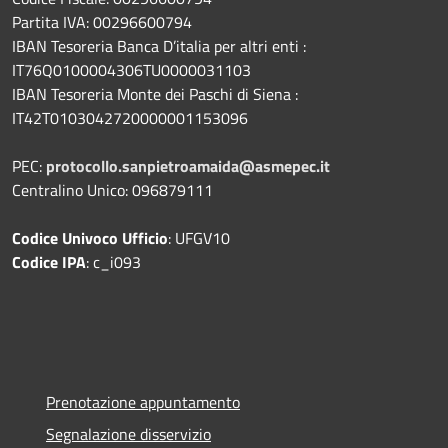
Partita IVA: 00296600794
IBAN Tesoreria Banca D’italia per altri enti :
IT76Q0100004306TU0000031103
IBAN Tesoreria Monte dei Paschi di Siena :
IT42T0103042720000001153096
PEC:
protocollo.sanpietroamaida@asmepec.it
Centralino Unico: 096879111
Codice Univoco Ufficio
: UFGV10
Codice IPA
: c_i093
Prenotazione appuntamento
Segnalazione disservizio