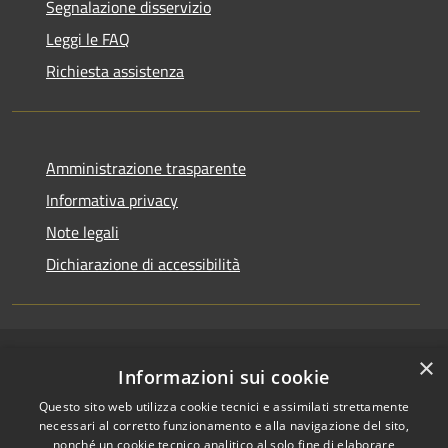
Segnalazione disservizio
Leggi le FAQ
Richiesta assistenza
Amministrazione trasparente
Informativa privacy
Note legali
Dichiarazione di accessibilità
×
RSS
Copyright © 2026 • Comune di
Informazioni sui cookie
Accessibilità
San Pietro a Maida • Powered
Questo sito web utilizza cookie tecnici e assimilati strettamente
Privacy
Municipium
Accesso
by
•
necessari al corretto funzionamento e alla navigazione del sito,
Cookie
redazione
nonché un cookie tecnico analitico al solo fine di elaborare