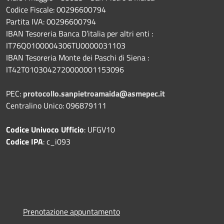
Codice Fiscale: 00296600794
Partita IVA: 00296600794
IBAN Tesoreria Banca D’italia per altri enti :
IT76Q0100004306TU0000031103
IBAN Tesoreria Monte dei Paschi di Siena :
IT42T0103042720000001153096
PEC:
protocollo.sanpietroamaida@asmepec.it
Centralino Unico: 096879111
Codice Univoco Ufficio
: UFGV10
Codice IPA
: c_i093
Prenotazione appuntamento