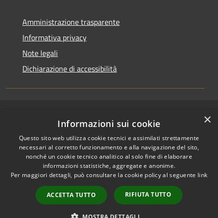
Amministrazione trasparente
Informativa privacy
Note legali
Dichiarazione di accessibilità
×
RSS
Copyright © 2026 • Comune di
Informazioni sui cookie
Accessibilità
San Pietro a Maida • Powered
Questo sito web utilizza cookie tecnici e assimilati strettamente
Privacy
Municipium
Accesso
by
•
necessari al corretto funzionamento e alla navigazione del sito,
Cookie
redazione
nonché un cookie tecnico analitico al solo fine di elaborare
Mappa del sito
informazioni statistiche, aggregate e anonime.
Per maggiori dettagli, può consultare la cookie policy al seguente
link
Accesso Email ordinaria
Accesso PEC comunali
RIFIUTA TUTTO
ACCETTA TUTTO
Accesso protocollo
informatico
MOSTRA DETTAGLI