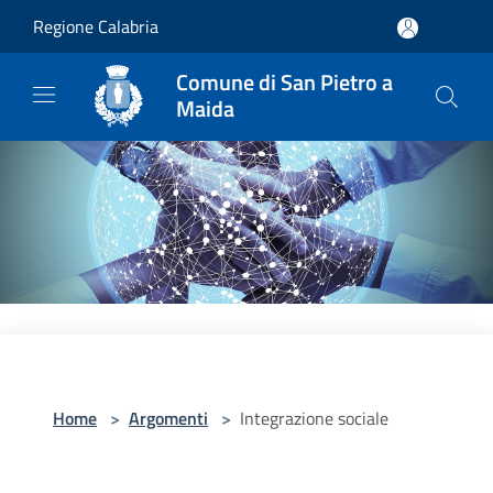
Salta al contenuto principale
Regione Calabria
Comune di San Pietro a
Maida
Home
>
Argomenti
>
Integrazione sociale