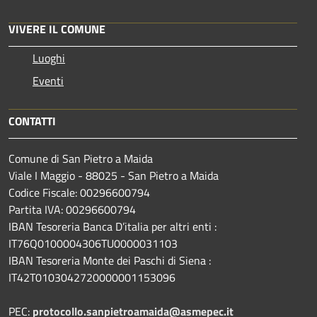
VIVERE IL COMUNE
Luoghi
Eventi
CONTATTI
Comune di San Pietro a Maida
Viale I Maggio - 88025 - San Pietro a Maida
Codice Fiscale: 00296600794
Partita IVA: 00296600794
IBAN Tesoreria Banca D’italia per altri enti :
IT76Q0100004306TU0000031103
IBAN Tesoreria Monte dei Paschi di Siena :
IT42T0103042720000001153096
PEC:
protocollo.sanpietroamaida@asmepec.it