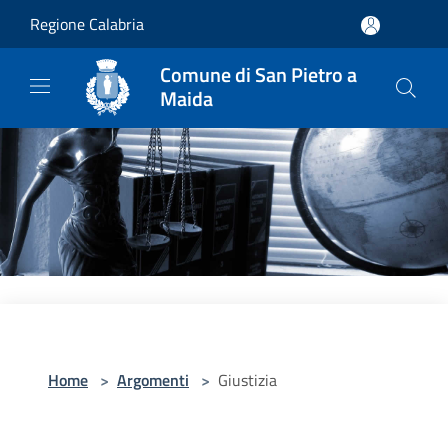
Salta al contenuto principale
Regione Calabria
Comune di San Pietro a
Maida
Home
>
Argomenti
>
Giustizia