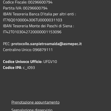
Codice Fiscale: 00296600794
Partita IVA: 00296600794
IBAN Tesoreria Banca D’italia per altri enti :
IT76Q0100004306TU0000031103
IBAN Tesoreria Monte dei Paschi di Siena :
IT42T0103042720000001153096
PEC:
protocollo.sanpietroamaida@asmepec.it
Centralino Unico: 096879111
Codice Univoco Ufficio
: UFGV10
Codice IPA
: c_i093
Prenotazione appuntamento
Segnalazione disservizio