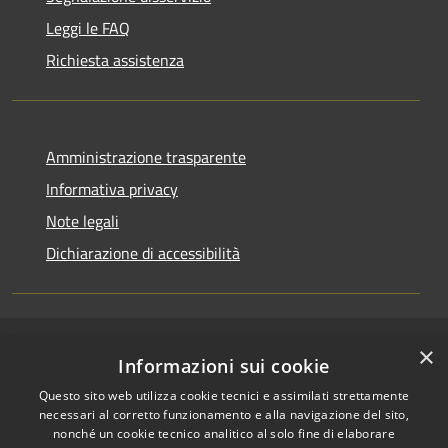
Leggi le FAQ
Richiesta assistenza
Amministrazione trasparente
Informativa privacy
Note legali
Dichiarazione di accessibilità
×
RSS
Copyright © 2026 • Comune di
Informazioni sui cookie
Accessibilità
San Pietro a Maida • Powered
Questo sito web utilizza cookie tecnici e assimilati strettamente
Privacy
Municipium
Accesso
by
•
necessari al corretto funzionamento e alla navigazione del sito,
Cookie
redazione
nonché un cookie tecnico analitico al solo fine di elaborare