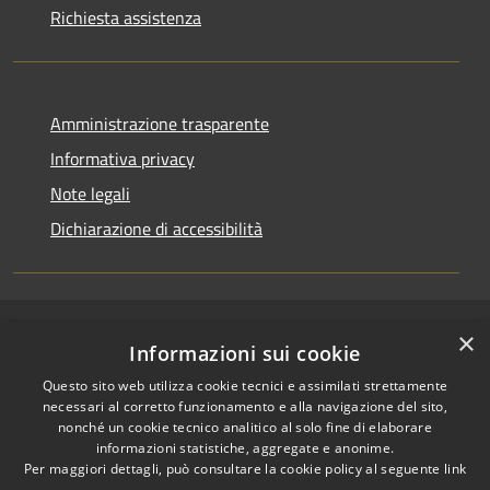
Richiesta assistenza
Amministrazione trasparente
Informativa privacy
Note legali
Dichiarazione di accessibilità
×
RSS
Copyright © 2026 • Comune di
Informazioni sui cookie
Accessibilità
San Pietro a Maida • Powered
Questo sito web utilizza cookie tecnici e assimilati strettamente
Privacy
Municipium
Accesso
by
•
necessari al corretto funzionamento e alla navigazione del sito,
Cookie
redazione
nonché un cookie tecnico analitico al solo fine di elaborare
Mappa del sito
informazioni statistiche, aggregate e anonime.
Accesso Email ordinaria
Per maggiori dettagli, può consultare la cookie policy al seguente
link