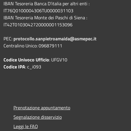
IBAN Tesoreria Banca D’italia per altri enti :
IT76Q0100004306TU0000031103
IBAN Tesoreria Monte dei Paschi di Siena :
IT42T0103042720000001153096
PEC:
protocollo.sanpietroamaida@asmepec.it
Centralino Unico: 096879111
Codice Univoco Ufficio
: UFGV10
Codice IPA
: c_i093
Prenotazione appuntamento
Segnalazione disservizio
Leggi le FAQ