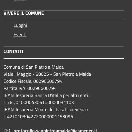
VIVERE IL COMUNE
Luoghi
Eventi
CONTATTI
Comune di San Pietro a Maida
Viale I Maggio - 88025 - San Pietro a Maida
Codice Fiscale: 00296600794
Partita IVA: 00296600794
IBAN Tesoreria Banca D’italia per altri enti :
IT76Q0100004306TU0000031103
IBAN Tesoreria Monte dei Paschi di Siena :
IT42T0103042720000001153096
PEC:
protocollo.sanpietroamaida@asmepec.it