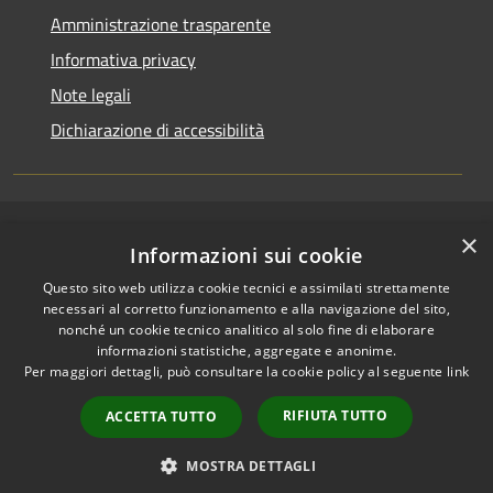
Amministrazione trasparente
Informativa privacy
Note legali
Dichiarazione di accessibilità
×
RSS
Copyright © 2026 • Comune di
Informazioni sui cookie
Accessibilità
San Pietro a Maida • Powered
Questo sito web utilizza cookie tecnici e assimilati strettamente
Privacy
Municipium
Accesso
by
•
necessari al corretto funzionamento e alla navigazione del sito,
Cookie
redazione
nonché un cookie tecnico analitico al solo fine di elaborare
Mappa del sito
informazioni statistiche, aggregate e anonime.
Accesso Email ordinaria
Per maggiori dettagli, può consultare la cookie policy al seguente
link
Accesso PEC comunali
RIFIUTA TUTTO
ACCETTA TUTTO
Accesso protocollo
informatico
MOSTRA DETTAGLI