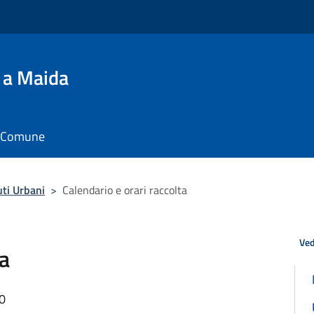
 a Maida
il Comune
uti Urbani
>
Calendario e orari raccolta
Ved
ta
00