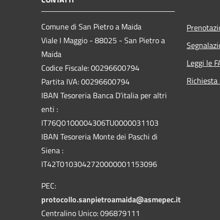
Comune di San Pietro a Maida
Prenotaz
Viale I Maggio - 88025 - San Pietro a
Segnalazi
Maida
Leggi le 
Codice Fiscale: 00296600794
Richiesta
Partita IVA: 00296600794
IBAN Tesoreria Banca D’italia per altri
enti :
IT76Q0100004306TU0000031103
IBAN Tesoreria Monte dei Paschi di
Siena :
IT42T0103042720000001153096
PEC:
protocollo.sanpietroamaida@asmepec.it
Centralino Unico: 096879111