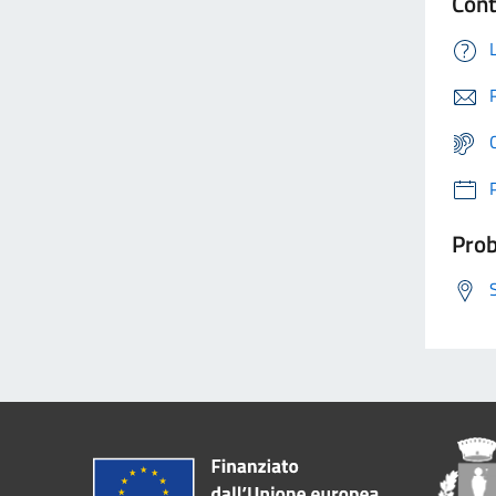
Cont
Prob