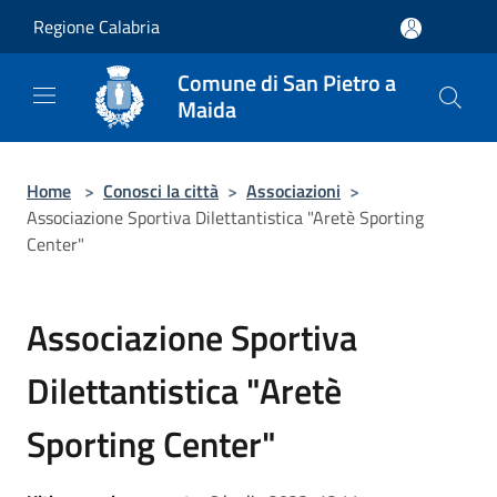
Salta al contenuto principale
Regione Calabria
Comune di San Pietro a
Maida
Home
>
Conosci la città
>
Associazioni
>
Associazione Sportiva Dilettantistica "Aretè Sporting
Center"
Associazione Sportiva
Dilettantistica "Aretè
Sporting Center"