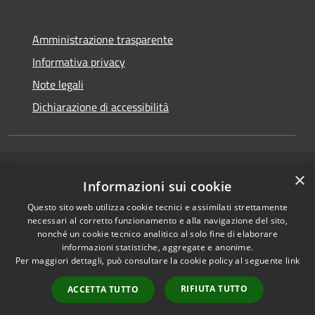
Amministrazione trasparente
Informativa privacy
Note legali
Dichiarazione di accessibilità
×
RSS
Copyright © 2026 • Comune di
Informazioni sui cookie
Accessibilità
San Pietro a Maida • Powered
Questo sito web utilizza cookie tecnici e assimilati strettamente
Privacy
Municipium
Accesso
by
•
necessari al corretto funzionamento e alla navigazione del sito,
Cookie
redazione
nonché un cookie tecnico analitico al solo fine di elaborare
Mappa del sito
informazioni statistiche, aggregate e anonime.
Per maggiori dettagli, può consultare la cookie policy al seguente
link
Accesso Email ordinaria
Accesso PEC comunali
RIFIUTA TUTTO
ACCETTA TUTTO
Accesso protocollo