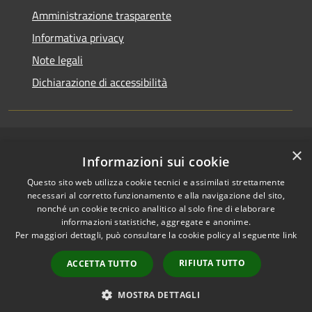
Amministrazione trasparente
Informativa privacy
Note legali
Dichiarazione di accessibilità
×
RSS
Copyright © 2026 • Comune di
Informazioni sui cookie
Accessibilità
San Pietro a Maida • Powered
Questo sito web utilizza cookie tecnici e assimilati strettamente
Privacy
Municipium
Accesso
by
•
necessari al corretto funzionamento e alla navigazione del sito,
Cookie
redazione
nonché un cookie tecnico analitico al solo fine di elaborare
Mappa del sito
informazioni statistiche, aggregate e anonime.
Accesso Email ordinaria
Per maggiori dettagli, può consultare la cookie policy al seguente
link
Accesso PEC comunali
RIFIUTA TUTTO
ACCETTA TUTTO
Accesso protocollo
informatico
MOSTRA DETTAGLI