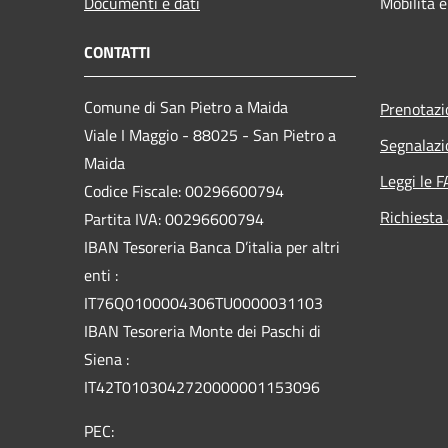
Documenti e dati
Mobilità e
CONTATTI
Comune di San Pietro a Maida
Prenotaz
Viale I Maggio - 88025 - San Pietro a
Segnalazi
Maida
Leggi le 
Codice Fiscale: 00296600794
Richiesta
Partita IVA: 00296600794
IBAN Tesoreria Banca D’italia per altri
enti :
IT76Q0100004306TU0000031103
IBAN Tesoreria Monte dei Paschi di
Siena :
IT42T0103042720000001153096
PEC: