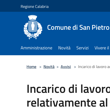
Salta al contenuto principale
Regione Calabria
Comune di San Pietro
Amministrazione
Novità
Servizi
Vivere 
Home
>
Novità
>
Avvisi
>
Incarico di lavoro 
Incarico di lavo
relativamente al 