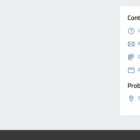
Cont
Prob