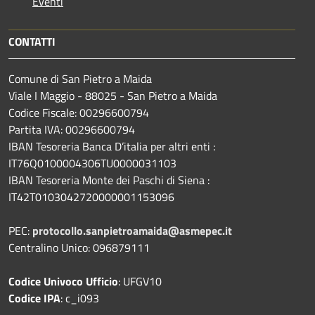
Eventi
CONTATTI
Comune di San Pietro a Maida
Viale I Maggio - 88025 - San Pietro a Maida
Codice Fiscale: 00296600794
Partita IVA: 00296600794
IBAN Tesoreria Banca D’italia per altri enti :
IT76Q0100004306TU0000031103
IBAN Tesoreria Monte dei Paschi di Siena :
IT42T0103042720000001153096
PEC:
protocollo.sanpietroamaida@asmepec.it
Centralino Unico: 096879111
Codice Univoco Ufficio
: UFGV10
Codice IPA
: c_i093