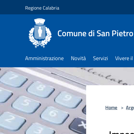
Salta al contenuto principale
Regione Calabria
Comune di San Pietro
Amministrazione
Novità
Servizi
Vivere 
Home
>
Arg