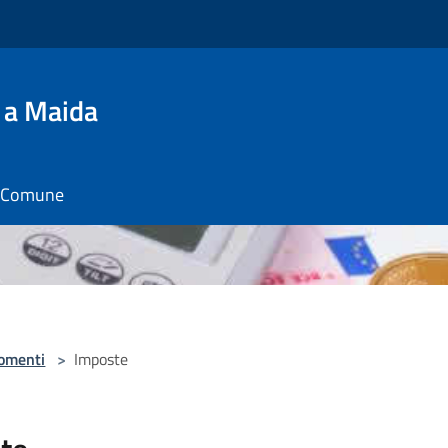
 a Maida
il Comune
omenti
>
Imposte