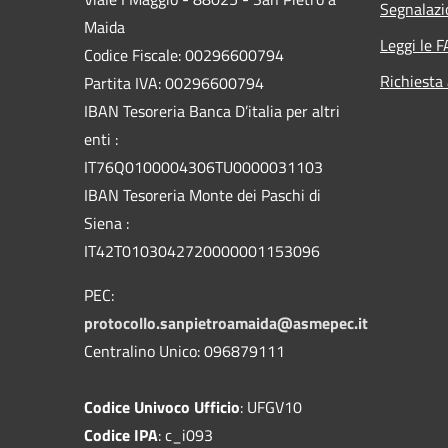
Segnalazi
Maida
Leggi le 
Codice Fiscale: 00296600794
Richiesta
Partita IVA: 00296600794
IBAN Tesoreria Banca D’italia per altri
enti :
IT76Q0100004306TU0000031103
IBAN Tesoreria Monte dei Paschi di
Siena :
IT42T0103042720000001153096
PEC:
protocollo.sanpietroamaida@asmepec.it
Centralino Unico: 096879111
Codice Univoco Ufficio
: UFGV10
Codice IPA
: c_i093