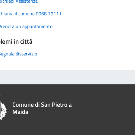
Richiedi Assistenza
Chiama il comune 0968 79111
Prenota un appuntamento
lemi in città
Segnala disservizio
Comune di San Pietro a
Maida