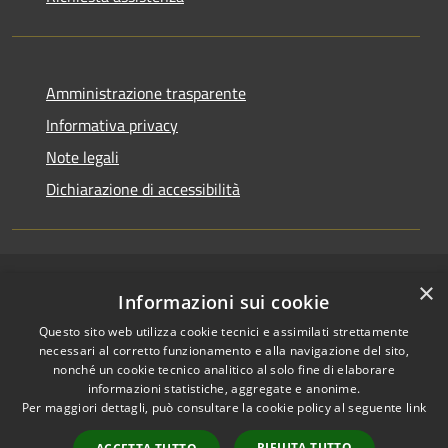
Amministrazione trasparente
Informativa privacy
Note legali
Dichiarazione di accessibilità
×
RSS
Copyright © 2026 • Comune di
Informazioni sui cookie
Accessibilità
San Pietro a Maida • Powered
Questo sito web utilizza cookie tecnici e assimilati strettamente
Privacy
Municipium
Accesso
by
•
necessari al corretto funzionamento e alla navigazione del sito,
Cookie
redazione
nonché un cookie tecnico analitico al solo fine di elaborare
Mappa del sito
informazioni statistiche, aggregate e anonime.
Per maggiori dettagli, può consultare la cookie policy al seguente
link
Accesso Email ordinaria
Accesso PEC comunali
RIFIUTA TUTTO