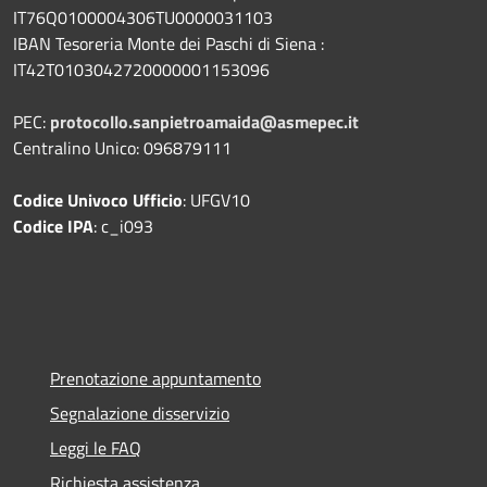
IT76Q0100004306TU0000031103
IBAN Tesoreria Monte dei Paschi di Siena :
IT42T0103042720000001153096
PEC:
protocollo.sanpietroamaida@asmepec.it
Centralino Unico: 096879111
Codice Univoco Ufficio
: UFGV10
Codice IPA
: c_i093
Prenotazione appuntamento
Segnalazione disservizio
Leggi le FAQ
Richiesta assistenza