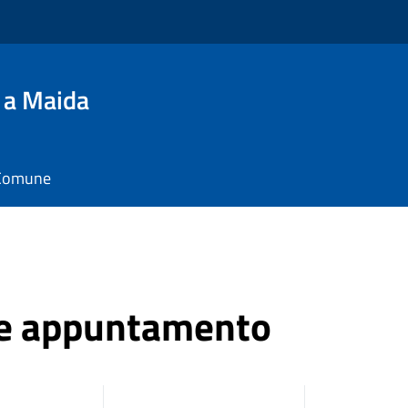
 a Maida
l Comune
ne appuntamento