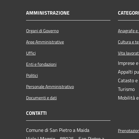
AMMINISTRAZIONE
CATEGORI
Organi di Governo
Anagrafe e s
Aree Amministrative
Cultura e t
Uffici
Vita lavorat
Imprese 
Enti e fondazioni
Appalti pu
Politici
Catasto e
Personale Amministrativo
Turismo
Mobilità e
Documenti e dati
CONTATTI
Comune di San Pietro a Maida
Prenotazio
Viale I Maggio - 88025 - San Pietro a