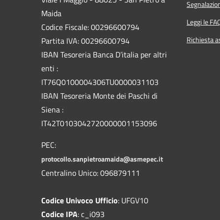
Segnalazion
Maida
Leggi le FA
Codice Fiscale: 00296600794
Richiesta a
Partita IVA: 00296600794
IBAN Tesoreria Banca D’italia per altri
enti :
IT76Q0100004306TU0000031103
IBAN Tesoreria Monte dei Paschi di
Siena :
IT42T0103042720000001153096
PEC:
protocollo.sanpietroamaida@asmepec.it
Centralino Unico: 096879111
Codice Univoco Ufficio
: UFGV10
Codice IPA
: c_i093