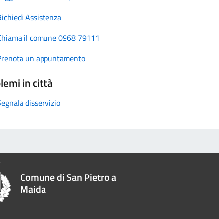
Richiedi Assistenza
Chiama il comune 0968 79111
Prenota un appuntamento
lemi in città
Segnala disservizio
Comune di San Pietro a
Maida